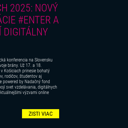
H 2025: NOVÝ
CIE #ENTER A
 DIGITÁLNY
cká konferencia na Slovensku
oje brány. Už 17. a 18.
v Košiciach prinesie bohatý
ov, rodičov, študentov aj
age powered by Nadačný fond
jí svet vzdelávania, digitálnych
aktuálnejšími výzvami online
ZISTI VIAC