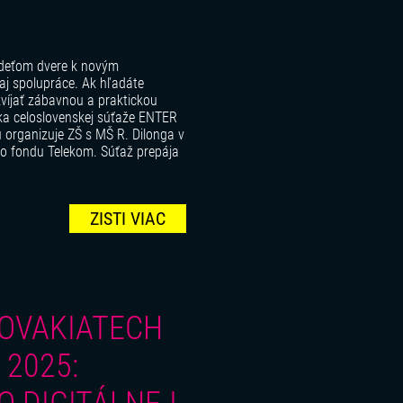
ú deťom dvere k novým
aj spolupráce. Ak hľadáte
zvíjať zábavnou a praktickou
íka celoslovenskej súťaže ENTER
organizuje ZŠ s MŠ R. Dilonga v
o fondu Telekom. Súťaž prepája
ZISTI VIAC
LOVAKIATECH
2025: