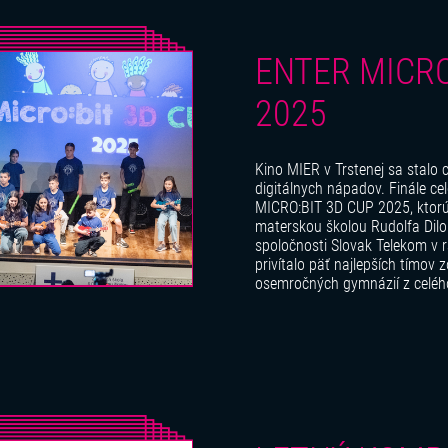
ENTER MICRO
2025
Kino MIER v Trstenej sa stalo c
digitálnych nápadov. Finále c
MICRO:BIT 3D CUP 2025, ktorú
materskou školou Rudolfa Dilo
spoločnosti Slovak Telekom v 
privítalo päť najlepších tímov 
osemročných gymnázií z celého