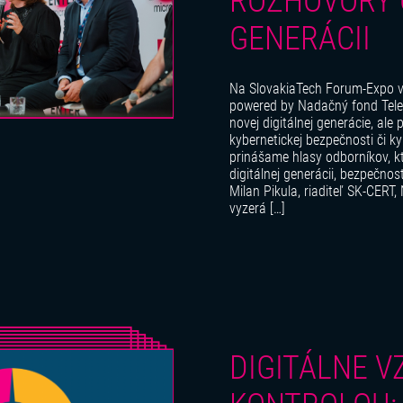
ROZHOVORY 
GENERÁCII
Na SlovakiaTech Forum-Expo v
powered by Nadačný fond Telek
novej digitálnej generácie, ale
kybernetickej bezpečnosti či ky
prinášame hlasy odborníkov, kt
digitálnej generácii, bezpečnos
Milan Pikula, riaditeľ SK-CER
vyzerá […]
DIGITÁLNE V