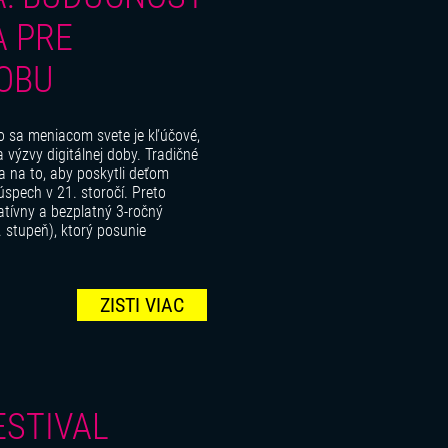
A PRE
DOBU
 sa meniacom svete je kľúčové,
a výzvy digitálnej doby. Tradičné
a na to, aby poskytli deťom
úspech v 21. storočí. Preto
tívny a bezplatný 3-ročný
 stupeň), ktorý posunie
ZISTI VIAC
ESTIVAL