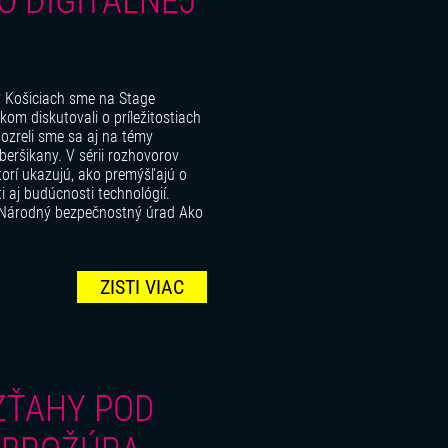
O DIGITÁLNEJ
 Košiciach sme na Stage
om diskutovali o príležitostiach
 pozreli sme sa aj na témy
beršikany. V sérii rozhovorov
orí ukazujú, ako premýšľajú o
ti aj budúcnosti technológií.
T, Národný bezpečnostný úrad Ako
ZISTI VIAC
ZŤAHY POD