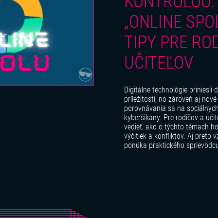
KONTROLOU:
„ONLINE SPO
TIPY PRE RO
UČITEĽOV
Digitálne technológie priniesli
príležitostí, no zároveň aj nov
porovnávania sa na sociálnych 
kyberšikany. Pre rodičov a uči
vedieť, ako o týchto témach ho
výčitiek a konfliktov. Aj preto 
ponúka praktického sprievodcu