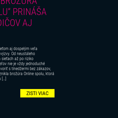
 BROŽÚRA
LU“ PRINÁŠA
DIČOV AJ
 deťom aj dospelým veľa
é výzvy. Od neustáleho
sieťach až po riziko
teľov nie je vždy jednoduché
voriť s tínedžermi bez zákazov,
vznikla brožúra Online spolu, ktorá
 […]
ZISTI VIAC