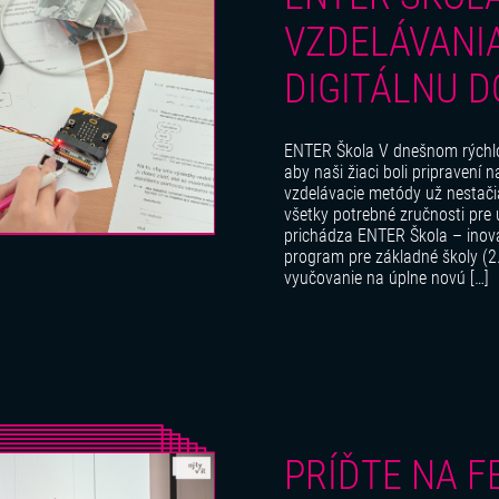
VZDELÁVANI
DIGITÁLNU 
ENTER Škola V dnešnom rýchlo
aby naši žiaci boli pripravení n
vzdelávacie metódy už nestači
všetky potrebné zručnosti pre 
prichádza ENTER Škola – inova
program pre základné školy (2.
vyučovanie na úplne novú […]
PRÍĎTE NA F