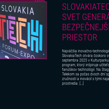
SLOVAKIATEC
SVET GENERÁ
BEZPEČNEJŠÍ
PRIESTOR
Najväčšia inovačno-technologi
SlovakiaTech otvára čoskoro sv
septembra 2025 v Kulturparku 
program, ktorý inšpiruje učiteľ
fanúšikov technológií. Na St
Telekom sa počas dvoch dní spo
zručností a inovácií s tými naj
prostredia. […]