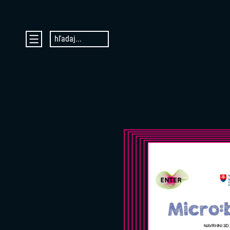
hľadaj...
DOMOV
AKTUALITY
O PROJEKTE ENTER
ENTER MICRO:BIT 3D CUP
ENTER PROGRAMIÁDA
VIDEOKURZY
VIDEÁ YOUTUBEROV
VAŠE NÁPADY
SVET SENIOROV
KONTAKTY