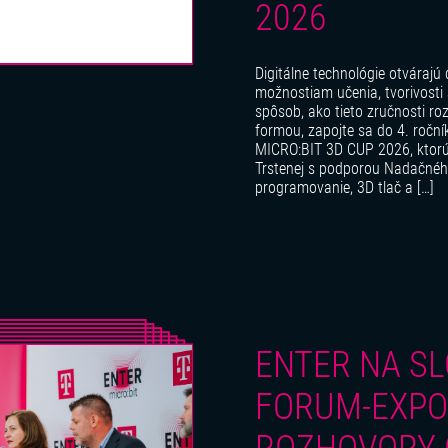
2026
Digitálne technológie otváraj
možnostiam učenia, tvorivosti 
spôsob, ako tieto zručnosti ro
formou, zapojte sa do 4. ročn
MICRO:BIT 3D CUP 2026, ktorú 
Trstenej s podporou Nadačnéh
programovanie, 3D tlač a […]
ENTER NA S
FORUM-EXPO 