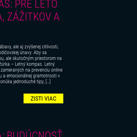
S: PRE LETO
, ZÁŽITKOV A
avy, ale aj zvýšenej citlivosti,
odičovskej únavy. Aby sa
esu, ale skutočným priestorom na
ožúrka – Letný kompas. Letný
 zameraných na prevenciu online
tu a emocionálnej gramotnosti v
onúka jednoduché tipy, […]
ZISTI VIAC
A: BUDÚCNOSŤ