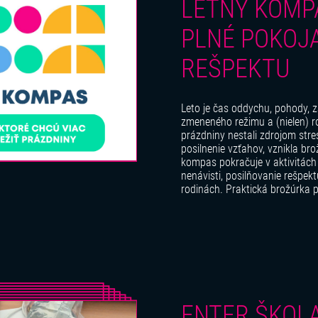
LETNÝ KOMPA
PLNÉ POKOJA
REŠPEKTU
Leto je čas oddychu, pohody, záb
zmeneného režimu a (nielen) r
prázdniny nestali zdrojom str
posilnenie vzťahov, vznikla br
kompas pokračuje v aktivitách
nenávisti, posilňovanie rešpek
rodinách. Praktická brožúrka p
ENTER ŠKOL