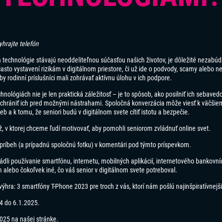
yhrajte telefón
technológie stávajú neoddeliteľnou súčasťou našich životov, je dôležité nezabúda
často vystavení rizikám v digitálnom priestore, či už ide o podvody,
scamy
alebo ne
by rodinní príslušníci mali zohrávať aktívnu úlohu v ich podpore.
chnológiách nie je len praktická záležitosť – je to spôsob, ako posilniť ich sebave
chrániť ich pred možnými nástrahami. Spoločná konverzácia môže viesť k väčši
ieb a k tomu, že seniori budú v digitálnom svete cítiť istotu a bezpečie.
až, v ktorej chceme ľudí motivovať, aby pomohli seniorom zvládnuť online svet.
 príbeh (a prípadnú spoločnú fotku) v komentári pod týmto príspevkom.
ládli používanie smartfónu, internetu, mobilných aplikácií, internetového bankovní
 alebo čokoľvek iné, čo váš senior v digitálnom svete potreboval.
výhra:
3 smartfóny T-Phone 2023 pre troch z vás, ktorí nám pošlú najinšpiratívnejši
4 do 6.1.2025.
025 na našej stránke.