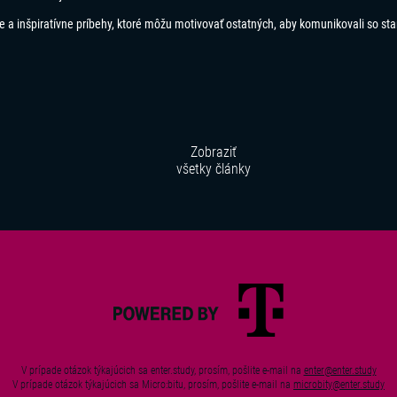
 a inšpiratívne príbehy, ktoré môžu motivovať ostatných, aby komunikovali so sta
Zobraziť
všetky články
V prípade otázok týkajúcich sa enter.study, prosím, pošlite e-mail na
enter@enter.study
V prípade otázok týkajúcich sa Micro:bitu, prosím, pošlite e-mail na
microbity@enter.study