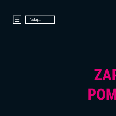
hľadaj...
DOMOV
AKTUALITY
O PROJEKTE ENTER
ENTER MICRO:BIT 3D CUP
ENTER PROGRAMIÁDA
ZA
VIDEOKURZY
VIDEÁ YOUTUBEROV
VAŠE NÁPADY
POM
SVET SENIOROV
KONTAKTY