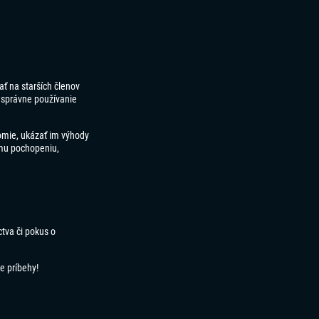
ť na starších členov
správne používanie
domie, ukázať im výhody
emu pochopeniu,
ctva či pokus o
e príbehy!