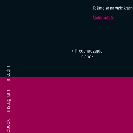
Tešíme sa na vaše krásne
Štatút súťaže
< Predchádzajúci
článok
linkedin
instagram
facebook