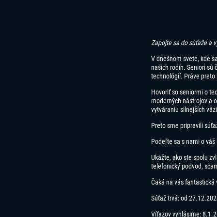
Zapojte sa do súťaže a v
V dnešnom svete, kde sa 
našich rodín. Seniori sú 
technológií. Práve preto 
Hovoriť so seniormi o te
moderných nástrojov a o
vytváraniu silnejších väz
Preto sme pripravili súť
Podeľte sa s nami o váš
Ukážte, ako ste spolu zv
telefonický podvod, scam
Čaká na vás fantastická 
Súťaž trvá:
od 27.12.202
Víťazov vyhlásime:
8.1.2