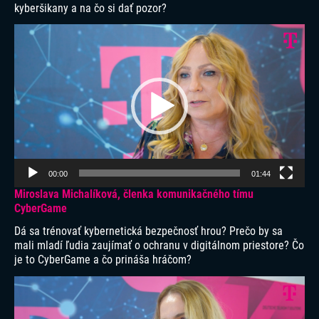
kyberšikany a na čo si dať pozor?
Video
prehrávač
00:00
01:44
Miroslava Michalíková, členka komunikačného tímu
CyberGame
Dá sa trénovať kybernetická bezpečnosť hrou? Prečo by sa
mali mladí ľudia zaujímať o ochranu v digitálnom priestore? Čo
je to CyberGame a čo prináša hráčom?
Video
prehrávač