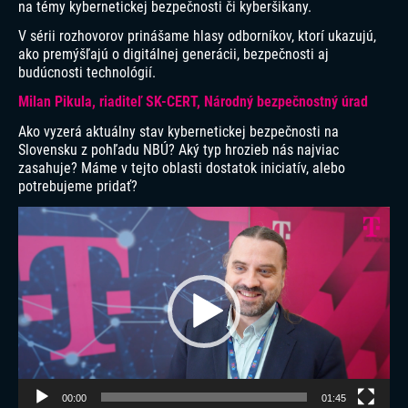
na témy kybernetickej bezpečnosti či kyberšikany.
V sérii rozhovorov prinášame hlasy odborníkov, ktorí ukazujú,
ako premýšľajú o digitálnej generácii, bezpečnosti aj
budúcnosti technológií.
Milan Pikula, riaditeľ SK-CERT, Národný bezpečnostný úrad
Ako vyzerá aktuálny stav kybernetickej bezpečnosti na
Slovensku z pohľadu NBÚ? Aký typ hrozieb nás najviac
zasahuje? Máme v tejto oblasti dostatok iniciatív, alebo
potrebujeme pridať?
Video
prehrávač
00:00
01:45