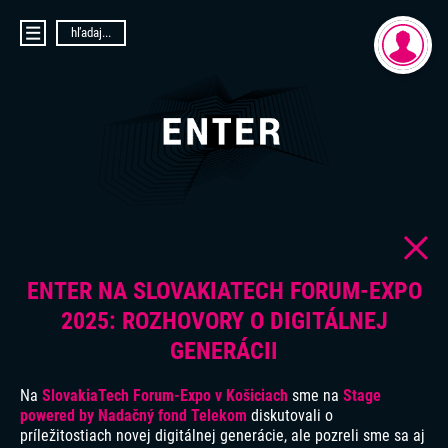
hľadaj...
DOMOV
AKTUALITY
PRIHLÁSENIE
O PROJEKTE ENTER
REGISTRÁCIA
ENTER MICRO:BIT 3D CUP
ENTER PROGRAMIÁDA
VIDEOKURZY
VIDEÁ YOUTUBEROV
VAŠE NÁPADY
SVET SENIOROV
ENTER NA SLOVAKIATECH FORUM-EXPO
KONTAKTY
2025: ROZHOVORY O DIGITÁLNEJ
GENERÁCII
Na
SlovakiaTech Forum-Expo v Košiciach
sme na
Stage
powered by Nadačný fond
Telekom
diskutovali o
príležitostiach novej digitálnej generácie, ale pozreli sme sa aj