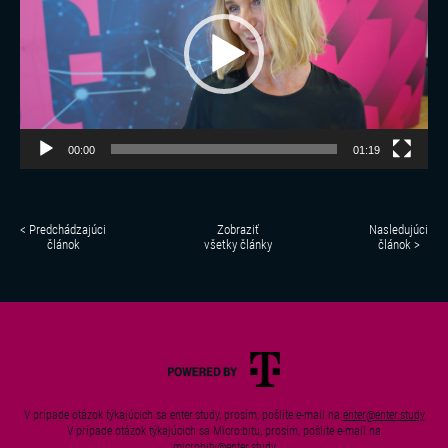
00:00
01:19
< Predchádzajúci
Zobraziť
Nasledujúci
článok
všetky články
článok >
V prípade otázok týkajúcich sa enter.study, prosím, pošlite e-mail na
enter@enter.study
V prípade otázok týkajúcich sa Micro:bitu, prosím, pošlite e-mail na
microbity@enter.study