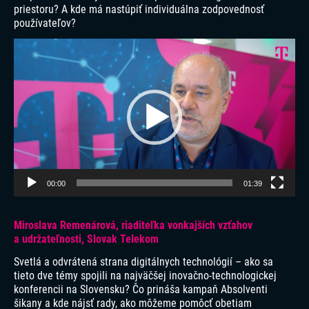
priestoru? A kde má nastúpiť individuálna zodpovednosť
používateľov?
Video
prehrávač
00:00
01:39
Miroslava Remenárová, riaditeľka vonkajších vzťahov
a udržateľnosti, Slovak Telekom
Svetlá a odvrátená strana digitálnych technológií – ako sa
tieto dve témy spojili na najväčšej inovačno-technologickej
konferencii na Slovensku? Čo prináša kampaň Absolventi
šikany a kde nájsť rady, ako môžeme pomôcť obetiam