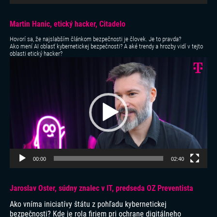
Martin Hanic, etický hacker, Citadelo
Hovorí sa, že najslabším článkom bezpečnosti je človek. Je to pravda?
Ako mení AI oblasť kybernetickej bezpečnosti? A aké trendy a hrozby vidí v tejto
oblasti etický hacker?
Video
prehrávač
00:00
02:40
Jaroslav Oster, súdny znalec v IT, predseda OZ Preventista
Ako vníma iniciatívy štátu z pohľadu kybernetickej
bezpečnosti? Kde je rola firiem pri ochrane digitálneho