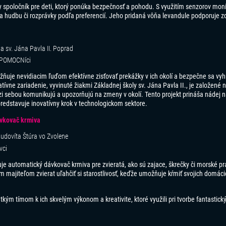
ny spoločník pre deti, ktorý ponúka bezpečnosť a pohodu. S využitím senzorov moni
va hudbu či rozprávky podľa preferencií. Jeho pridaná vôňa levandule podporuje z
a sv. Jána Pavla II. Poprad
 POMOCNíci
žňuje nevidiacim ľuďom efektívne zisťovať prekážky v ich okolí a bezpečne sa v
ívne zariadenie, vyvinuté žiakmi Základnej školy sv. Jána Pavla II., je založen
i sebou komunikujú a upozorňujú na zmeny v okolí. Tento projekt prináša nádej n
redstavuje inovatívny krok v technologickom sektore.
ávkovač krmiva
udovíta Štúra vo Zvolene
vci
e automatický dávkovač krmiva pre zvieratá, ako sú zajace, škrečky či morské pr
ajiteľom zvierat uľahčiť si starostlivosť, keďže umožňuje kŕmiť svojich domácic
kým tímom k ich skvelým výkonom a kreativite, ktoré využili pri tvorbe fantastický