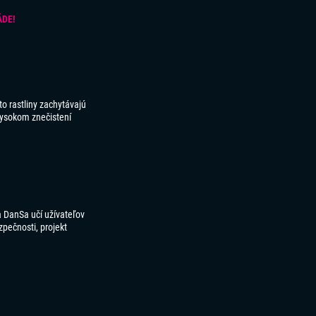
ÁDE!
o rastliny zachytávajú
 vysokom znečistení
 DanSa učí užívateľov
zpečnosti, projekt