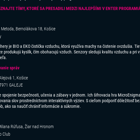
ZNAJTE TÍMY, KTORÉ SA PRESADILI MEDZI NAJLEPŠÍMI V ENTER PROGRAMI
 a Metoda, Bernolákova 18, Košice
y
y je BIO a EKO čistička vzduchu, ktorá využíva machy na čistenie ovzdušia. Tiet
éze produkujú kyslík, čím obohacujú vzduch. Senzory sledujú kvalitu vzduchu a pri
eľa.
vanie správ
lejová 1, Košice
ET971 GALEJE
spojenie bezpečnosti, učenia a zábavy v jednom. Ich šifrovacia hra MicroEnigma
ovania slov prostredníctvom interaktívnych výziev. S cieľom podporiť dôležitosť be
, ako sa naučiť chrániť informácie a súkromie.
ilana Rúfusa, Žiar nad Hronom
o Club