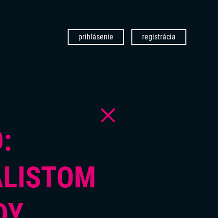
prihlásenie
registrácia
:
ALISTOM
DY