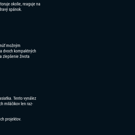
toruje okolie, reaguje na
dravý spánok.
yhnúť možným
é na dvoch kompaktných
a zlepšenie života
asiatka. Tento vynález
h miláčikov len raz-
ch projektov.