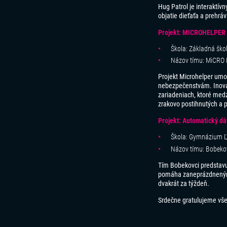
Hug Patrol je interaktív
objatie dieťaťa a prehrá
Projekt: MICROHELPER
Škola: Základná škol
Názov tímu: MiCRO
Projekt Microhelper umo
nebezpečenstvám. Inovat
zariadeniach, ktoré medz
zrakovo postihnutých a p
Projekt: Automatický d
Škola: Gymnázium Ľ
Názov tímu: Bobeko
Tím Bobekovci predstavuj
pomáha zaneprázdneným m
dvakrát za týždeň.
Srdečne gratulujeme všet