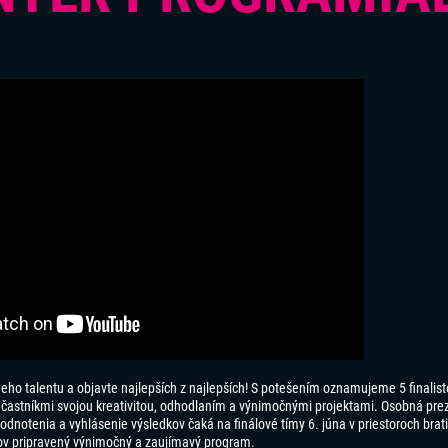
neho talentu a objavte najlepších z najlepších! S potešením oznamujeme 5 finalis
 účastníkmi svojou kreativitou, odhodlaním a výnimočnými projektami. Osobná pre
hodnotenia a vyhlásenie výsledkov čaká na finálové tímy 6. júna v priestoroch brat
kov pripravený výnimočný a zaujímavý program.