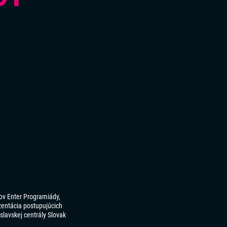
tov Enter Programiády,
zentácia postupujúcich
islavskej centrály Slovak