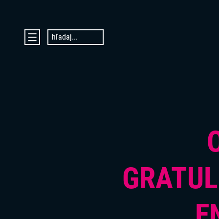
hľadaj...
DOMOV
AKTUALITY
O PROJEKTE ENTER
ENTER MICRO:BIT 3D CUP
ENTER PROGRAMIÁDA
VIDEOKURZY
VIDEÁ YOUTUBEROV
VAŠE NÁPADY
GRATUL
SVET SENIOROV
KONTAKTY
E