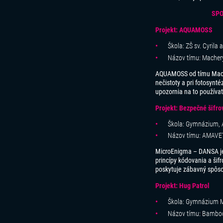
SPO
Projekt: AQUAMOSS
Škola: ZŠ sv. Cyrila
Názov tímu: Macher
AQUAMOSS od tímu Macher
nečistoty a pri fotosynt
upozornia na to používat
Projekt: Bezpečné šifro
Škola: Gymnázium, A
Názov tímu: AMAV
MicroEnigma – DANSA je 
princípy kódovania a šifr
poskytuje zábavný spôsob
Projekt: Hug Patrol
Škola: Gymnázium M
Názov tímu: Bambo