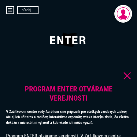
hľadaj...
DOMOV
AKTUALITY
PRIHLÁSENIE
O PROJEKTE ENTER
REGISTRÁCIA
ENTER MICRO:BIT 3D CUP
ENTER PROGRAMIÁDA
VIDEOKURZY
VIDEÁ YOUTUBEROV
VAŠE NÁPADY
SVET SENIOROV
PROGRAM ENTER OTVÁRAME
KONTAKTY
VEREJNOSTI
V Zážitkovom centre vedy Aurélium sme pripravili pre všetkých zvedavých žiakov,
ale aj ich učiteľov a rodičov, interaktívne exponáty, vďaka ktorým zistia, čo všetko
dokážu s micro:bitmi vytvoriť a kde všade ich môžu využiť.
Program ENTER otvárame verejnosti. V Zážitkovom centre