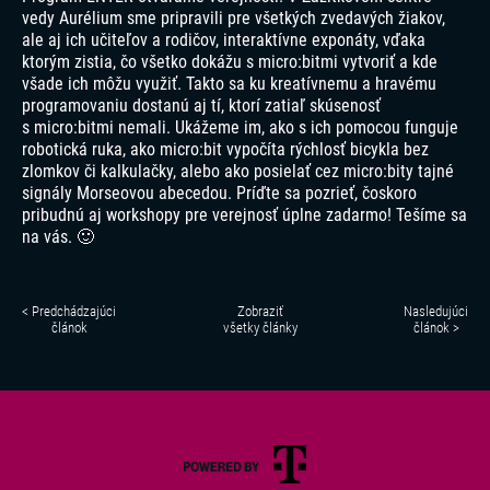
vedy Aurélium sme pripravili pre všetkých zvedavých žiakov,
ale aj ich učiteľov a rodičov, interaktívne exponáty, vďaka
ktorým zistia, čo všetko dokážu s micro:bitmi vytvoriť a kde
všade ich môžu využiť. Takto sa ku kreatívnemu a hravému
programovaniu dostanú aj tí, ktorí zatiaľ skúsenosť
s micro:bitmi nemali. Ukážeme im, ako s ich pomocou funguje
robotická ruka, ako micro:bit vypočíta rýchlosť bicykla bez
zlomkov či kalkulačky, alebo ako posielať cez micro:bity tajné
signály Morseovou abecedou. Príďte sa pozrieť, čoskoro
pribudnú aj workshopy pre verejnosť úplne zadarmo! Tešíme sa
na vás. 🙂
< Predchádzajúci
Zobraziť
Nasledujúci
článok
všetky články
článok >