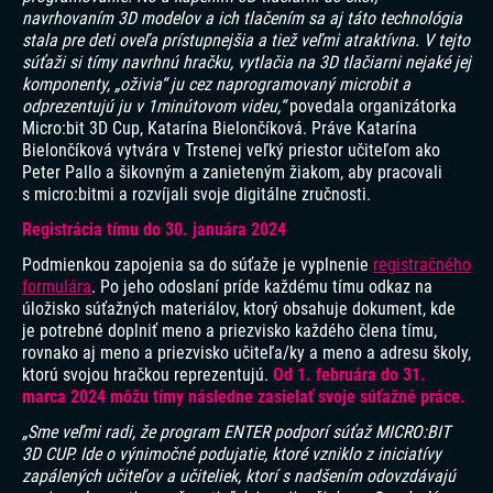
navrhovaním 3D modelov a ich tlačením sa aj táto technológia
stala pre deti oveľa prístupnejšia a tiež veľmi atraktívna. V tejto
súťaži si tímy navrhnú hračku, vytlačia na 3D tlačiarni nejaké jej
komponenty, „oživia“ ju cez naprogramovaný microbit a
odprezentujú ju v 1minútovom videu,“
povedala organizátorka
Micro:bit 3D Cup, Katarína Bielončíková. Práve Katarína
Bielončíková vytvára v Trstenej veľký priestor učiteľom ako
Peter Pallo a šikovným a zanieteným žiakom, aby pracovali
s micro:bitmi a rozvíjali svoje digitálne zručnosti.
Registrácia tímu do 30. januára 2024
Podmienkou zapojenia sa do súťaže je vyplnenie
registračného
formulára
. Po jeho odoslaní príde každému tímu odkaz na
úložisko súťažných materiálov, ktorý obsahuje dokument, kde
je potrebné doplniť meno a priezvisko každého člena tímu,
rovnako aj meno a priezvisko učiteľa/ky a meno a adresu školy,
ktorú svojou hračkou reprezentujú.
Od 1. februára do 31.
marca 2024 môžu tímy následne zasielať svoje súťažné práce.
„Sme veľmi radi, že program ENTER podporí súťaž MICRO:BIT
3D CUP. Ide o výnimočné podujatie, ktoré vzniklo z iniciatívy
zapálených učiteľov a učiteliek, ktorí s nadšením odovzdávajú