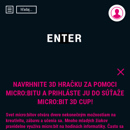
hľadaj...
DOMOV
AKTUALITY
PRIHLÁSENIE
O PROJEKTE ENTER
REGISTRÁCIA
ENTER MICRO:BIT 3D CUP
ENTER PROGRAMIÁDA
VIDEOKURZY
VIDEÁ YOUTUBEROV
VAŠE NÁPADY
SVET SENIOROV
NAVRHNITE 3D HRAČKU ZA POMOCI
KONTAKTY
MICRO:BITU A PRIHLÁSTE JU DO SÚŤAŽE
MICRO:BIT 3D CUP!
Svet micro:bitov otvára dvere nekonečným možnostiam na
kreativitu, zábavu a učenia sa. Mnoho mladých žiakov
pravidelne využíva micro:bit na hodinách informatiky. Často sa