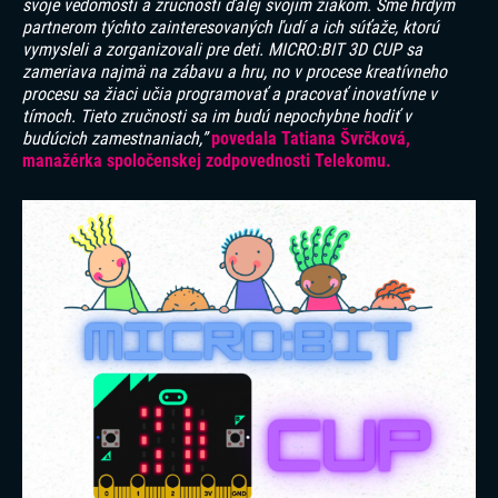
svoje vedomosti a zručnosti ďalej svojim žiakom. Sme hrdým
partnerom týchto zainteresovaných ľudí a ich súťaže, ktorú
vymysleli a zorganizovali pre deti. MICRO:BIT 3D CUP sa
zameriava najmä na zábavu a hru, no v procese kreatívneho
procesu sa žiaci učia programovať a pracovať inovatívne v
tímoch. Tieto zručnosti sa im budú nepochybne hodiť v
budúcich zamestnaniach,”
povedala Tatiana Švrčková,
manažérka spoločenskej zodpovednosti Telekomu.