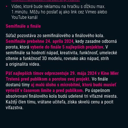
Video, ktoré bude reklamou na hračku s dĺžkou max.
1.minútu. Môžu ho poslať aj ako link cez Vimeo alebo
YouTube kanál
Semifinále a finále
Súťaž pozostáva zo semifinálového a finálového kola.
Semifinále prebehne
24. apríla 2024
, kedy zasadne odborná
porota, ktorá
vyberie do finále 5 najlepších projektov
. V
semifinále sa hodnotí nápad, kreativita, funkčnosť, umelecké
cítenie a funkčnosť 3D modelu, rovnako ako nápad, strih
a originalita videa.
Päť najlepších tímov odprezentuje 29. mája 2024 v Kine Mier
Trstená pred publikom a porotou svoj projekt.
Vo finále
dostanú tímy
aj malú úlohu s microbitmi, ktorú budú musieť
vyriešiť v časovom limite a pred publikom.
Po úspešnom
absolvovaní finálového kola budú udelené tri víťazné miesta.
Každý́ člen tímu, vrátane učiteľa, získa skvelú cenu a pocit
víťazstva.