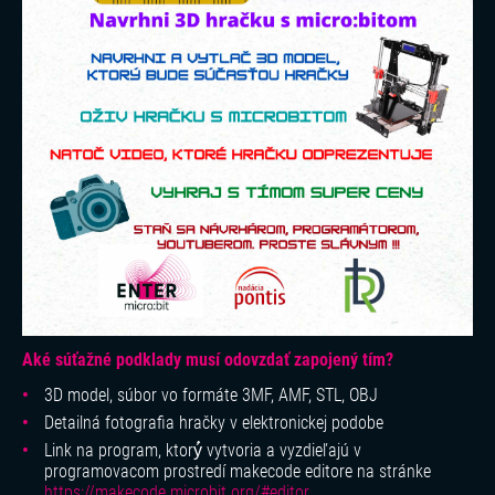
Aké súťažné podklady musí odovzdať zapojený tím?
3D model, súbor vo formáte 3MF, AMF, STL, OBJ
Detailná fotografia hračky v elektronickej podobe
Link na program, ktorý́ vytvoria a vyzdieľajú v
programovacom prostredí makecode editore na stránke
https://makecode.microbit.org/#editor