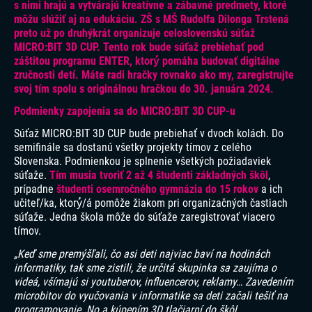
s nimi hrajú a vytvárajú kreatívne a zábavné predmety, ktoré
môžu slúžiť aj na edukáciu. ZŠ s MŠ Rudolfa Dilonga Trstená
preto už po druhýkrát organizuje celoslovenskú súťaž
MICRO:BIT 3D CUP. Tento rok bude súťaž prebiehať pod
záštitou programu ENTER, ktorý́ pomáha budovať digitálne
zručnosti detí. Máte radi hračky rovnako ako my, zaregistrujte
svoj tím spolu s originálnou hračkou do 30. januára 2024.
Podmienky zapojenia sa do MICRO:BIT 3D CUP-u
Súťaž MICRO:BIT 3D CUP bude prebiehať v dvoch kolách. Do
semifinále sa dostanú všetky projekty tímov z celého
Slovenska. Podmienkou je splnenie všetkých požiadaviek
súťaže.
Tím musia tvoriť 2 až 4 študenti základných škôl
,
prípadne
študenti osemročného gymnázia do 15 rokov
a ich
učiteľ/ka, ktorý́/á pomôže žiakom pri organizačných častiach
súťaže. Jedna škola môže do súťaže zaregistrovať viacero
tímov.
„Keď sme premýšľali, čo asi deti najviac baví na hodinách
informatiky, tak sme zistili, že určitá skupinka sa zaujíma o
videá, všímajú si youtuberov, influencerov, reklamy… Zavedením
microbitov do vyučovania v informatike sa deti začali tešiť na
programovanie. No a kúpením 3D tlačiarní do škôl,