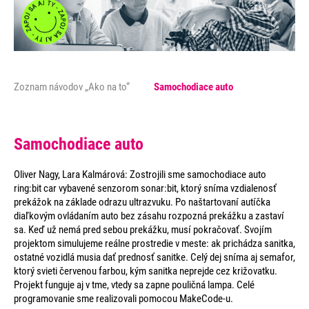
Zoznam návodov „Ako na to“
Samochodiace auto
Samochodiace auto
Oliver Nagy, Lara Kalmárová: Zostrojili sme samochodiace auto
ring:bit car vybavené senzorom sonar:bit, ktorý sníma vzdialenosť
prekážok na základe odrazu ultrazvuku. Po naštartovaní autíčka
diaľkovým ovládaním auto bez zásahu rozpozná prekážku a zastaví
sa. Keď už nemá pred sebou prekážku, musí pokračovať. Svojím
projektom simulujeme reálne prostredie v meste: ak prichádza sanitka,
ostatné vozidlá musia dať prednosť sanitke. Celý dej sníma aj semafor,
ktorý svieti červenou farbou, kým sanitka neprejde cez križovatku.
Projekt funguje aj v tme, vtedy sa zapne pouličná lampa. Celé
programovanie sme realizovali pomocou MakeCode-u.