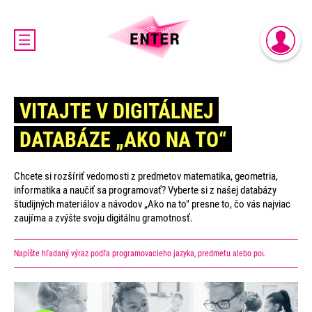
DOMOV
PRIHLÁSENIE
AKTUALITY
REGISTRÁCIA
O PROJEKTE ENTER
VITAJTE V DIGITÁLNEJ
ENTER MICRO:BIT 3D CUP
DATABÁZE „AKO NA TO“
ENTER PROGRAMIÁDA
VIDEOKURZY
Chcete si rozšíriť vedomosti z predmetov matematika, geometria,
VIDEÁ YOUTUBEROV
informatika a naučiť sa programovať? Vyberte si z našej databázy
študijných materiálov a návodov „Ako na to" presne to, čo vás najviac
VAŠE NÁPADY
zaujíma a zvýšte svoju digitálnu gramotnosť.
SVET SENIOROV
KONTAKTY