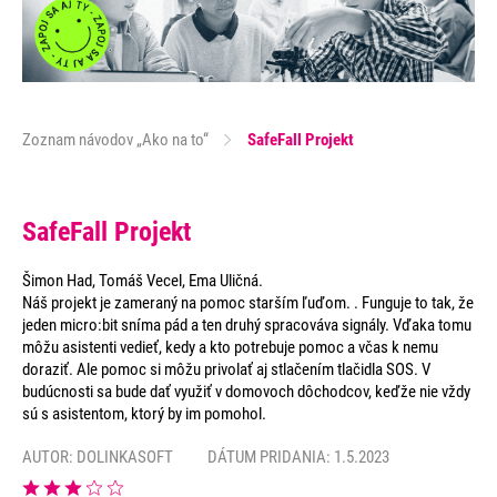
Zoznam návodov „Ako na to“
SafeFall Projekt
SafeFall Projekt
Šimon Had, Tomáš Vecel, Ema Uličná.
Náš projekt je zameraný na pomoc starším ľuďom. . Funguje to tak, že
jeden micro:bit sníma pád a ten druhý spracováva signály. Vďaka tomu
môžu asistenti vedieť, kedy a kto potrebuje pomoc a včas k nemu
doraziť. Ale pomoc si môžu privolať aj stlačením tlačidla SOS. V
budúcnosti sa bude dať využiť v domovoch dôchodcov, keďže nie vždy
sú s asistentom, ktorý by im pomohol.
AUTOR:
DOLINKASOFT
DÁTUM PRIDANIA: 1.5.2023