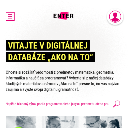
DOMOV
PRIHLÁSENIE
AKTUALITY
REGISTRÁCIA
O PROJEKTE ENTER
VITAJTE V DIGITÁLNEJ
ENTER MICRO:BIT 3D CUP
DATABÁZE „AKO NA TO“
ENTER PROGRAMIÁDA
VIDEOKURZY
Chcete si rozšíriť vedomosti z predmetov matematika, geometria,
VIDEÁ YOUTUBEROV
informatika a naučiť sa programovať? Vyberte si z našej databázy
študijných materiálov a návodov „Ako na to" presne to, čo vás najviac
VAŠE NÁPADY
zaujíma a zvýšte svoju digitálnu gramotnosť.
SVET SENIOROV
KONTAKTY