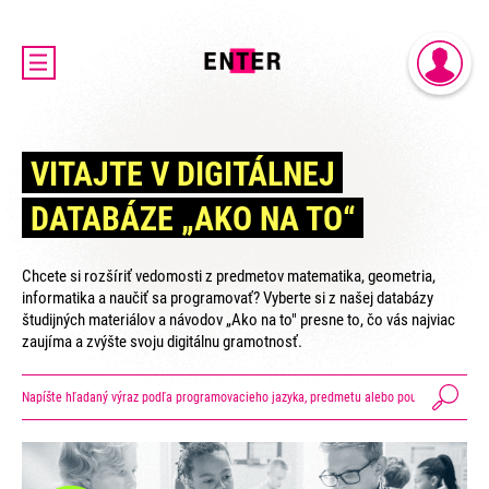
DOMOV
PRIHLÁSENIE
AKTUALITY
REGISTRÁCIA
O PROJEKTE ENTER
VITAJTE V DIGITÁLNEJ
ENTER MICRO:BIT 3D CUP
DATABÁZE „AKO NA TO“
ENTER PROGRAMIÁDA
VIDEOKURZY
Chcete si rozšíriť vedomosti z predmetov matematika, geometria,
VIDEÁ YOUTUBEROV
informatika a naučiť sa programovať? Vyberte si z našej databázy
študijných materiálov a návodov „Ako na to" presne to, čo vás najviac
VAŠE NÁPADY
zaujíma a zvýšte svoju digitálnu gramotnosť.
SVET SENIOROV
KONTAKTY