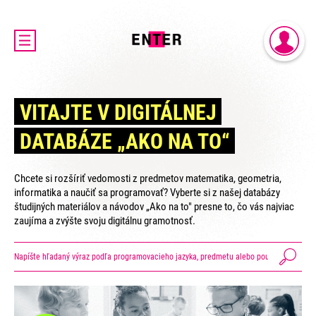
DOMOV
PRIHLÁSENIE
AKTUALITY
REGISTRÁCIA
O PROJEKTE ENTER
VITAJTE V DIGITÁLNEJ
ENTER MICRO:BIT 3D CUP
DATABÁZE „AKO NA TO“
ENTER PROGRAMIÁDA
VIDEOKURZY
Chcete si rozšíriť vedomosti z predmetov matematika, geometria,
VIDEÁ YOUTUBEROV
informatika a naučiť sa programovať? Vyberte si z našej databázy
študijných materiálov a návodov „Ako na to" presne to, čo vás najviac
VAŠE NÁPADY
zaujíma a zvýšte svoju digitálnu gramotnosť.
SVET SENIOROV
KONTAKTY