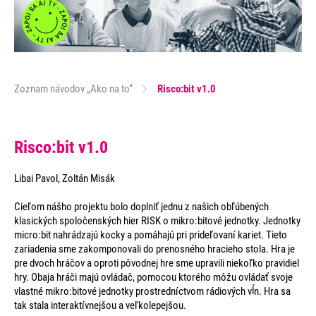
Zoznam návodov „Ako na to“
Risco:bit v1.0
Risco:bit v1.0
Libai Pavol, Zoltán Misák
Cieľom nášho projektu bolo doplniť jednu z našich obľúbených
klasických spoločenských hier RISK o mikro:bitové jednotky. Jednotky
micro:bit nahrádzajú kocky a pomáhajú pri prideľovaní kariet. Tieto
zariadenia sme zakomponovali do prenosného hracieho stola. Hra je
pre dvoch hráčov a oproti pôvodnej hre sme upravili niekoľko pravidiel
hry. Obaja hráči majú ovládač, pomocou ktorého môžu ovládať svoje
vlastné mikro:bitové jednotky prostredníctvom rádiových vĺn. Hra sa
tak stala interaktívnejšou a veľkolepejšou.