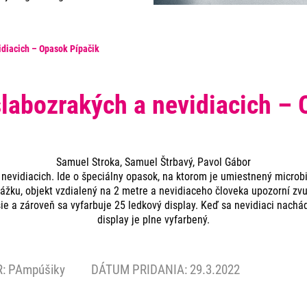
diacich – Opasok Pípačik
labozrakých a nevidiacich – 
Samuel Stroka, Samuel Štrbavý, Pavol Gábor
evidiacich. Ide o špeciálny opasok, na ktorom je umiestnený microbi
ážku, objekt vzdialený na 2 metre a nevidiaceho človeka upozorní zvu
e a zároveň sa vyfarbuje 25 ledkový display. Keď sa nevidiaci nachád
display je plne vyfarbený.
R:
PAmpúšiky
DÁTUM PRIDANIA: 29.3.2022