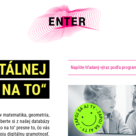
ITÁLNEJ
 NA TO“
ov matematika, geometria,
berte si z našej databázy
o na to" presne to, čo vás
oju digitálnu gramotnosť.