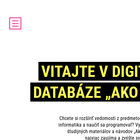
DOMOV
AKTUALITY
O PROJEKTE ENTER
ENTER MICRO:BIT 3D CUP
VITAJTE V DIG
ENTER PROGRAMIÁDA
VIDEOKURZY
DATABÁZE „AKO
VIDEÁ YOUTUBEROV
VAŠE NÁPADY
SVET SENIOROV
KONTAKTY
Chcete si rozšíriť vedomosti z predmet
informatika a naučiť sa programovať? Vy
študijných materiálov a návodov „Ak
najviac zaujíma a zvýšte sv