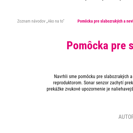
Zoznam návodov „Ako na to“
Pomôcka pre slabozrakých a nevi
Pomôcka pre s
Navrhli sme pomôcku pre slabozrakých a n
reproduktorom. Sonar senzor zachytí prek
prekážke zvukové upozornenie je naliehavejši
AUTO