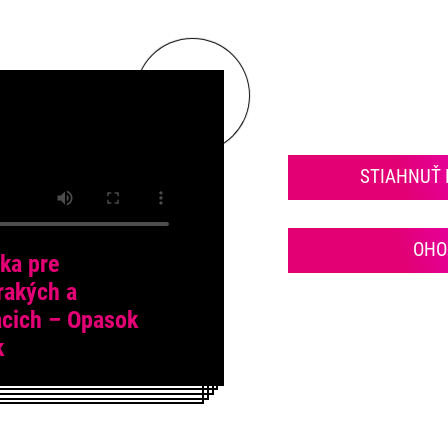
STIAHNUŤ
OHO
ka pre
rakých a
acich – Opasok
k