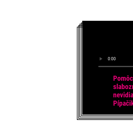
Pomôc
slaboz
nevidi
Pípači