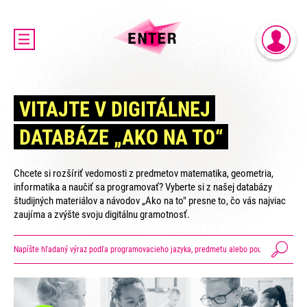
DOMOV
PRIHLÁSENIE
AKTUALITY
REGISTRÁCIA
O PROJEKTE ENTER
VITAJTE V DIGITÁLNEJ
ENTER MICRO:BIT 3D CUP
DATABÁZE „AKO NA TO“
ENTER PROGRAMIÁDA
VIDEOKURZY
Chcete si rozšíriť vedomosti z predmetov matematika, geometria,
VIDEÁ YOUTUBEROV
informatika a naučiť sa programovať? Vyberte si z našej databázy
študijných materiálov a návodov „Ako na to" presne to, čo vás najviac
VAŠE NÁPADY
zaujíma a zvýšte svoju digitálnu gramotnosť.
SVET SENIOROV
KONTAKTY