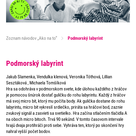
Zoznam návodov „Ako na to“
Podmorský labyrint
Podmorský labyrint
Jakub Slamenka, Vendulka klenová, Veronika Tóthová, Lillian
Sesztáková , Michaela Tomšíková
Hra sa odohráva v podmorskom svete, kde úlohou každého z hráčov
je pomocou šnúrok dostať guličku do rohu labyrintu. Každý z hráčov
má svoj micro bit, ktorý mu počíta body. Ak gulička dostane do rohu
labyrintu, micro bit vykreslí srdiečko, priráta sa hráčovi bod, zaznie
zvukový signál a zasvieti sa svetielko. Hra začína stlačením tlačidla A
na oboch micro bitoch. Trvá 90 sekúnd. V tomto časovom intervale
hrajú dvaja protihráči proti sebe. Vyhráva ten, ktorý po skončení hry
nahral vyšší počet bodov.