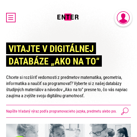
DOMOV
PRIHLÁSENIE
AKTUALITY
REGISTRÁCIA
O PROJEKTE ENTER
VITAJTE V DIGITÁLNEJ
ENTER MICRO:BIT 3D CUP
DATABÁZE „AKO NA TO“
ENTER PROGRAMIÁDA
VIDEOKURZY
Chcete si rozšíriť vedomosti z predmetov matematika, geometria,
VIDEÁ YOUTUBEROV
informatika a naučiť sa programovať? Vyberte si z našej databázy
študijných materiálov a návodov „Ako na to" presne to, čo vás najviac
VAŠE NÁPADY
zaujíma a zvýšte svoju digitálnu gramotnosť.
SVET SENIOROV
KONTAKTY