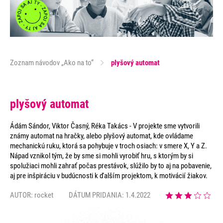
Zoznam návodov „Ako na to“
plyšový automat
plyšový automat
Ádám Sándor, Viktor Časný, Réka Takács - V projekte sme vytvorili
známy automat na hračky, alebo plyšový automat, kde ovládame
mechanickú ruku, ktorá sa pohybuje v troch osiach: v smere X, Y a Z.
Nápad vznikol tým, že by sme si mohli vyrobiť hru, s ktorým by si
spolužiaci mohli zahrať počas prestávok, slúžilo by to aj na pobavenie,
aj pre inšpiráciu v budúcnosti k ďalším projektom, k motivácií žiakov.
AUTOR:
rocket
DÁTUM PRIDANIA: 1.4.2022