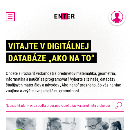
DOMOV
PRIHLÁSENIE
AKTUALITY
REGISTRÁCIA
O PROJEKTE ENTER
VITAJTE V DIGITÁLNEJ
ENTER MICRO:BIT 3D CUP
DATABÁZE „AKO NA TO“
ENTER PROGRAMIÁDA
VIDEOKURZY
Chcete si rozšíriť vedomosti z predmetov matematika, geometria,
VIDEÁ YOUTUBEROV
informatika a naučiť sa programovať? Vyberte si z našej databázy
študijných materiálov a návodov „Ako na to" presne to, čo vás najviac
VAŠE NÁPADY
zaujíma a zvýšte svoju digitálnu gramotnosť.
SVET SENIOROV
KONTAKTY