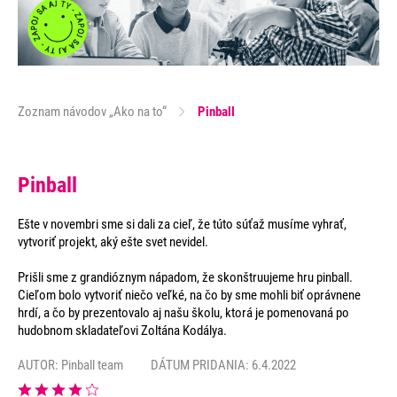
Zoznam návodov „Ako na to“
Pinball
Pinball
Ešte v novembri sme si dali za cieľ, že túto súťaž musíme vyhrať,
vytvoriť projekt, aký ešte svet nevidel.
Prišli sme z grandióznym nápadom, že skonštruujeme hru pinball.
Cieľom bolo vytvoriť niečo veľké, na čo by sme mohli biť oprávnene
hrdí, a čo by prezentovalo aj našu školu, ktorá je pomenovaná po
hudobnom skladateľovi Zoltána Kodálya.
AUTOR:
Pinball team
DÁTUM PRIDANIA: 6.4.2022