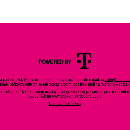
prípade otázok týkajúcich sa enter.study, prosím, pošlite e-mail na
enter@enter.st
ípade otázok týkajúcich sa Micro:bitu, prosím, pošlite e-mail na
microbity@enter.s
iac informácií k spracúvaniu osobných údajov a vašim právam pri používaní webu 
uvedených na
www.telekom.sk/osobne-udaje
Nastavenie Cookies