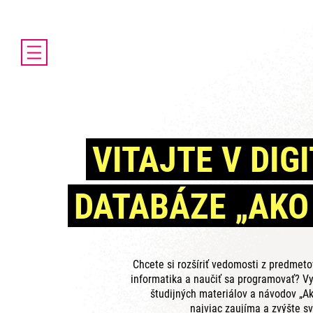
DOMOV
AKTUALITY
O PROJEKTE ENTER
ENTER MICRO:BIT 3D CUP
VITAJTE V DIG
ENTER PROGRAMIÁDA
VIDEOKURZY
DATABÁZE „AKO
VIDEÁ YOUTUBEROV
VAŠE NÁPADY
SVET SENIOROV
KONTAKTY
Chcete si rozšíriť vedomosti z predmet
informatika a naučiť sa programovať? Vy
študijných materiálov a návodov „Ak
najviac zaujíma a zvýšte sv