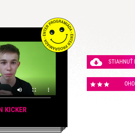
STIAHNUŤ
OHO
N KICKER