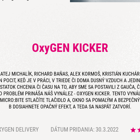
OxyGEN KICKER
ATEJ MICHALÍK, RICHARD BAŇAS, ALEX KORMOŠ, KRISTIÁN KUCHÁR
POCIT, KEĎ JE V PRÁCI, V TRIEDE ČI DOMA DUSNÝ VZDUCH A JEDIN
STATOK CHCENIA ČI ČASU NA TO, ABY SME SA POSTAVILI Z GAUČA
NTO PROBLÉM PRINÁŠA NÁŠ VYNÁLEZ - OXYGEN KICKER. TENTO VY
ICRO:BITE STLAČÍTE TLAČIDLO A, OKNO SA POMALÝM A BEZPEČN
B DOSIAHNETE OPAČNÝ EFEKT, A TEDA SA NASPÄT ZATVORÍ.
XYGEN DELIVERY
DÁTUM PRIDANIA: 30.3.2022