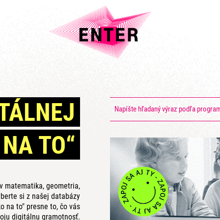
ITÁLNEJ
 NA TO“
ov matematika, geometria,
berte si z našej databázy
o na to" presne to, čo vás
oju digitálnu gramotnosť.