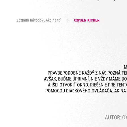
Zoznam návodov „Ako na to“
OxyGEN KICKER
M
PRAVDEPODOBNE KAŽDÝ Z NÁS POZNÁ TEN 
AVŠAK, BUĎME ÚPRIMNÍ, NIE VŽDY MÁME DO
A IŠLI OTVORIŤ OKNO. RIEŠENIE PRE TE
POMOCOU DIAĽKOVÉHO OVLÁDAČA. AK NA M
AUTOR:
O