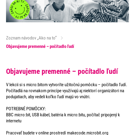
Zoznam návodov „Ako na to“
Objavujeme premenné – počítadlo ľudí
Objavujeme premenné – počítadlo ľudí
V lekcii si s micro:bitom vytvoríte užitočnú pomôcku – počítadlo ľudí.
Počítadlá na rovnakom princípe využívajú aj niektorí organizátori na
podujatiach, aby vedeli koľko ľudí majú vo vnútri.
POTREBNÉ POMÔCKY:
BBC micro:bit, USB kábel, batéria k micro:bitu, počítač pripojený k
internetu
Pracovať budete v online prostredí makecode.microbit.org