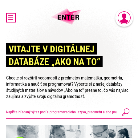
DOMOV
PRIHLÁSENIE
AKTUALITY
REGISTRÁCIA
O PROJEKTE ENTER
VITAJTE V DIGITÁLNEJ
ENTER MICRO:BIT 3D CUP
DATABÁZE „AKO NA TO“
ENTER PROGRAMIÁDA
VIDEOKURZY
Chcete si rozšíriť vedomosti z predmetov matematika, geometria,
VIDEÁ YOUTUBEROV
informatika a naučiť sa programovať? Vyberte si z našej databázy
študijných materiálov a návodov „Ako na to" presne to, čo vás najviac
VAŠE NÁPADY
zaujíma a zvýšte svoju digitálnu gramotnosť.
SVET SENIOROV
KONTAKTY