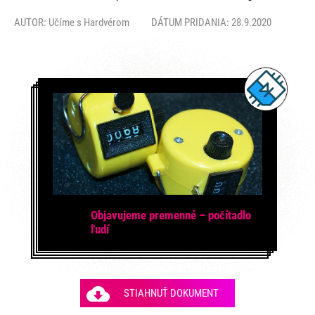
AUTOR:
Učíme s Hardvérom
DÁTUM PRIDANIA: 28.9.2020
Objavujeme premenné – počítadlo
ľudí
STIAHNUŤ DOKUMENT