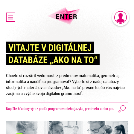
DOMOV
PRIHLÁSENIE
AKTUALITY
REGISTRÁCIA
O PROJEKTE ENTER
VITAJTE V DIGITÁLNEJ
ENTER MICRO:BIT 3D CUP
DATABÁZE „AKO NA TO“
ENTER PROGRAMIÁDA
VIDEOKURZY
Chcete si rozšíriť vedomosti z predmetov matematika, geometria,
VIDEÁ YOUTUBEROV
informatika a naučiť sa programovať? Vyberte si z našej databázy
študijných materiálov a návodov „Ako na to" presne to, čo vás najviac
VAŠE NÁPADY
zaujíma a zvýšte svoju digitálnu gramotnosť.
SVET SENIOROV
KONTAKTY