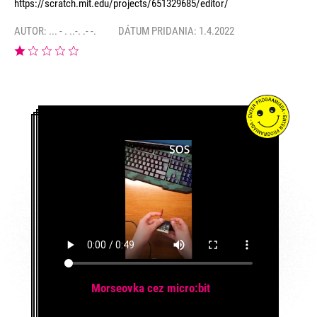
https://scratch.mit.edu/projects/651329685/editor/
AUTOR:
... - . ..-. .- -.
DÁTUM PRIDANIA: 1.4.2022
Morseovka cez micro:bit