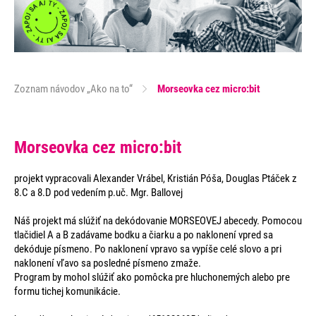
Zoznam návodov „Ako na to“
Morseovka cez micro:bit
Morseovka cez micro:bit
projekt vypracovali Alexander Vrábel, Kristián Póša, Douglas Ptáček z
8.C a 8.D pod vedením p.uč. Mgr. Ballovej
Náš projekt má slúžiť na dekódovanie MORSEOVEJ abecedy. Pomocou
tlačidiel A a B zadávame bodku a čiarku a po naklonení vpred sa
dekóduje písmeno. Po naklonení vpravo sa vypíše celé slovo a pri
naklonení vľavo sa posledné písmeno zmaže.
Program by mohol slúžiť ako pomôcka pre hluchonemých alebo pre
formu tichej komunikácie.