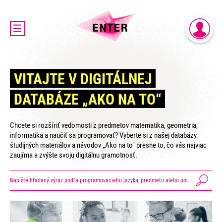
DOMOV
PRIHLÁSENIE
AKTUALITY
REGISTRÁCIA
O PROJEKTE ENTER
VITAJTE V DIGITÁLNEJ
ENTER MICRO:BIT 3D CUP
DATABÁZE „AKO NA TO“
ENTER PROGRAMIÁDA
VIDEOKURZY
Chcete si rozšíriť vedomosti z predmetov matematika, geometria,
VIDEÁ YOUTUBEROV
informatika a naučiť sa programovať? Vyberte si z našej databázy
študijných materiálov a návodov „Ako na to" presne to, čo vás najviac
VAŠE NÁPADY
zaujíma a zvýšte svoju digitálnu gramotnosť.
SVET SENIOROV
KONTAKTY