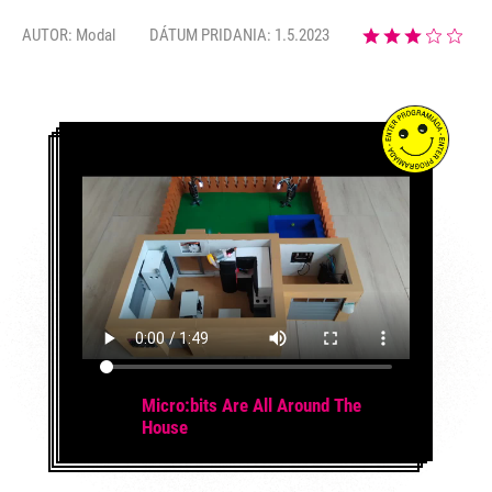
AUTOR:
Modal
DÁTUM PRIDANIA: 1.5.2023
Micro:bits Are All Around The
House