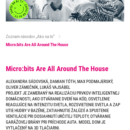
Zoznam návodov „Ako na to“
Micro:bits Are All Around The House
Micro:bits Are All Around The House
ALEXANDRA SÁDOVSKÁ, DAMIAN TÓTH, MAX PODMAJERSKÝ,
OLIVER ZÁMEČNÍK, LUKÁŠ VAJSÁBEL
PROJEKT JE ZAMERANÝ NA REALIZÁCIU PRVKOV INTELIGENTNEJ
DOMÁCNOSTI, AKO OTVÁRANIE DVERÍ NA KÓD, OSVETLENIE
REAGUJÚCE NA INTENZITU SVETLA, ROZSVIETENIE SVETLA A ZAP
UTIE HUDBY V BAZÉNE, ZATIAHNUTIE ŽALÚZIÍ A SPUSTENIE
VENTILÁCIE PRI DOSIAHNUTÍ URČITEJ TEPLOTY, OTVÁRANIE
GARÁŽOVEJ BRÁNY PRI PRÍCHODE AUTA. MODEL DOM JE
VYTLAČENÝ NA 3D TLAČIARNI.