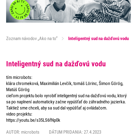
Zoznam návodov „Ako na to“
Inteligentný sud na dažďovú vodu
Inteligentný sud na dažďovú vodu
tím microbots:
klára chromeková, Maximilián Levčík, tomáš Lörinc, Šimon Görög,
Matúš Görög
cieľom projektu bolo vyrobiť inteligentný sud na dažďovú vodu, ktorý
sa po naplnení automaticky začne vypúšťať do záhradného jazierka.
Taktiež sme chceli, aby sa sud dal vypúšťať aj ovládačom.
video projektu:
https://youtu.be/s35LS6fNp0k
AUTOR:
microbots
DÁTUM PRIDANIA: 27.4.2023