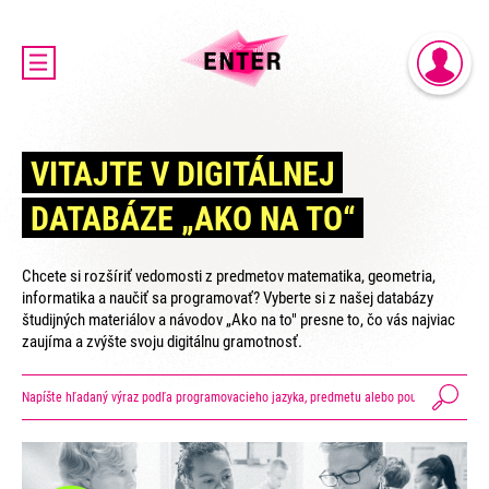
DOMOV
PRIHLÁSENIE
AKTUALITY
REGISTRÁCIA
O PROJEKTE ENTER
VITAJTE V DIGITÁLNEJ
ENTER MICRO:BIT 3D CUP
DATABÁZE „AKO NA TO“
ENTER PROGRAMIÁDA
VIDEOKURZY
Chcete si rozšíriť vedomosti z predmetov matematika, geometria,
VIDEÁ YOUTUBEROV
informatika a naučiť sa programovať? Vyberte si z našej databázy
študijných materiálov a návodov „Ako na to" presne to, čo vás najviac
VAŠE NÁPADY
zaujíma a zvýšte svoju digitálnu gramotnosť.
SVET SENIOROV
KONTAKTY