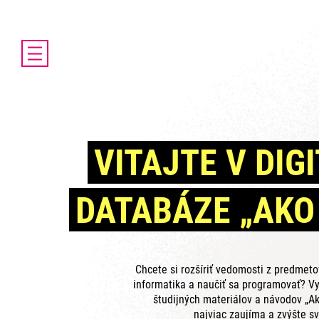
DOMOV
AKTUALITY
O PROJEKTE ENTER
ENTER MICRO:BIT 3D CUP
VITAJTE V DIG
ENTER PROGRAMIÁDA
VIDEOKURZY
DATABÁZE „AKO
VIDEÁ YOUTUBEROV
VAŠE NÁPADY
SVET SENIOROV
KONTAKTY
Chcete si rozšíriť vedomosti z predmet
informatika a naučiť sa programovať? Vy
študijných materiálov a návodov „Ak
najviac zaujíma a zvýšte sv