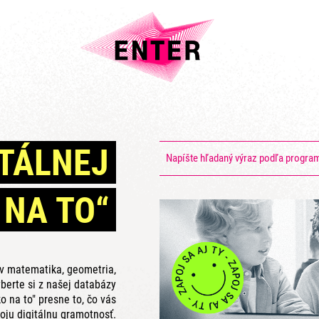
ITÁLNEJ
 NA TO“
ov matematika, geometria,
berte si z našej databázy
o na to" presne to, čo vás
oju digitálnu gramotnosť.