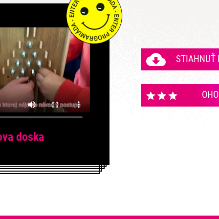
STIAHNUŤ
OHO
ova doska