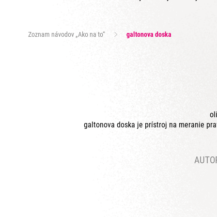
Zoznam návodov „Ako na to“
galtonova doska
ol
galtonova doska je prístroj na meranie pr
AUTO