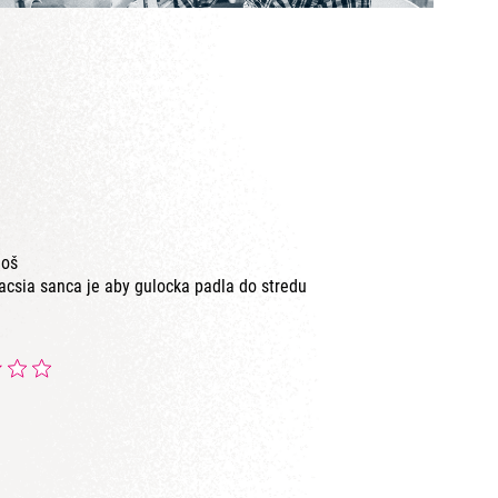
noš
acsia sanca je aby gulocka padla do stredu