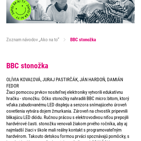
Zoznam návodov „Ako na to“
BBC stonožka
BBC stonožka
OLÍVIA KOVAĽOVÁ, JURAJ PASTIRČÁK, JÁN HARDOŇ, DAMIÁN
FEDOR
Žiaci pomocou prvkov nositeľnej elektroniky vytvorili edukatívnu
hračku - stonožku. Očko stonožky nahradili BBC micro:bitom, ktorý
vďaka zabudovanému LED displeju a senzora snímajúceho úroveň
osvetlenia vytvára dojem žmurkania. Zároveň na chvostík pripevnili
blikajúcu LED diódu. Ručnou prácou s elektrovodivou niťou prepojili
hardvérové časti. stonožku venovali žiakom prvého ročníka, aby aj
najmladší žiaci v škole mali reálny kontakt s programovateľným
hardvérom. Takouto detskou formou prváci spoznávajú pomôcky, s