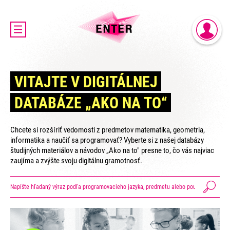
DOMOV
PRIHLÁSENIE
AKTUALITY
REGISTRÁCIA
O PROJEKTE ENTER
VITAJTE V DIGITÁLNEJ
ENTER MICRO:BIT 3D CUP
DATABÁZE „AKO NA TO“
ENTER PROGRAMIÁDA
VIDEOKURZY
Chcete si rozšíriť vedomosti z predmetov matematika, geometria,
VIDEÁ YOUTUBEROV
informatika a naučiť sa programovať? Vyberte si z našej databázy
študijných materiálov a návodov „Ako na to" presne to, čo vás najviac
VAŠE NÁPADY
zaujíma a zvýšte svoju digitálnu gramotnosť.
SVET SENIOROV
KONTAKTY