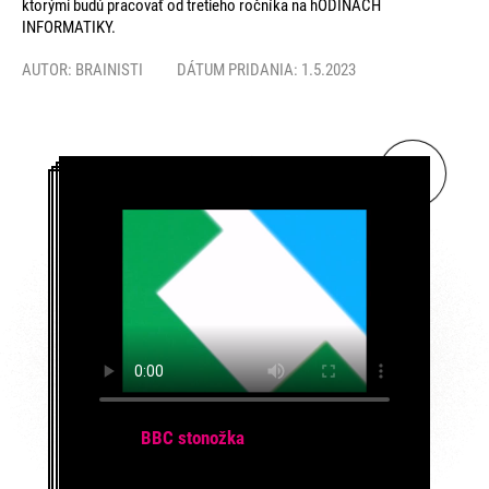
ktorými budú pracovať od tretieho ročníka na hODINÁCH
INFORMATIKY.
AUTOR:
BRAINISTI
DÁTUM PRIDANIA: 1.5.2023
BBC stonožka