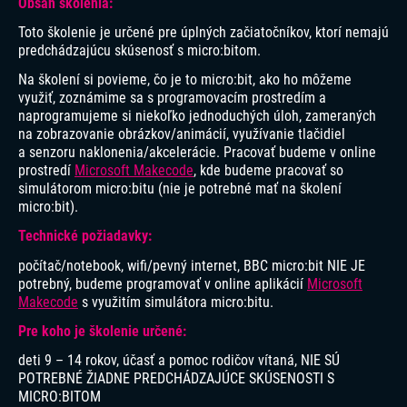
Obsah školenia:
Toto školenie je určené pre úplných začiatočníkov, ktorí nemajú
predchádzajúcu skúsenosť s micro:bitom.
Na školení si povieme, čo je to micro:bit, ako ho môžeme
využiť, zoznámime sa s programovacím prostredím a
naprogramujeme si niekoľko jednoduchých úloh, zameraných
na zobrazovanie obrázkov/animácií, využívanie tlačidiel
a senzoru naklonenia/akcelerácie. Pracovať budeme v online
prostredí
Microsoft Makecode
, kde budeme pracovať so
simulátorom micro:bitu (nie je potrebné mať na školení
micro:bit).
Technické požiadavky:
počítač/notebook, wifi/pevný internet, BBC micro:bit NIE JE
potrebný, budeme programovať v online aplikácií
Microsoft
Makecode
s využitím simulátora micro:bitu.
Pre koho je školenie určené:
deti 9 – 14 rokov, účasť a pomoc rodičov vítaná, NIE SÚ
POTREBNÉ ŽIADNE PREDCHÁDZAJÚCE SKÚSENOSTI S
MICRO:BITOM