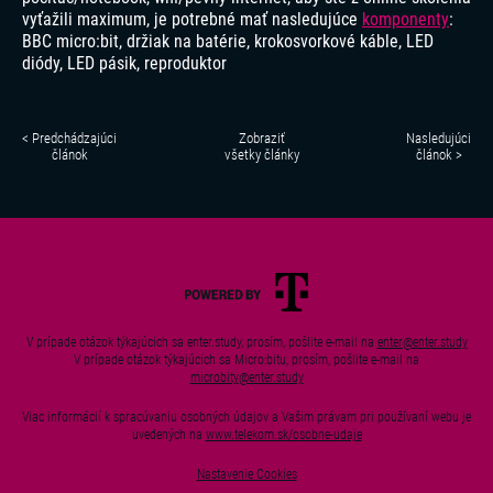
vyťažili maximum, je potrebné mať nasledujúce
komponenty
:
BBC micro:bit, držiak na batérie, krokosvorkové káble, LED
diódy, LED pásik, reproduktor
< Predchádzajúci
Zobraziť
Nasledujúci
článok
všetky články
článok >
V prípade otázok týkajúcich sa enter.study, prosím, pošlite e-mail na
enter@enter.study
V prípade otázok týkajúcich sa Micro:bitu, prosím, pošlite e-mail na
microbity@enter.study
Viac informácií k spracúvaniu osobných údajov a Vašim právam pri používaní webu je
uvedených na
www.telekom.sk/osobne-udaje
Nastavenie Cookies