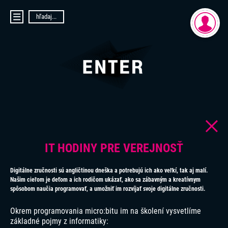
hľadaj...
DOMOV
AKTUALITY
PRIHLÁSENIE
O PROJEKTE ENTER
REGISTRÁCIA
ENTER MICRO:BIT 3D CUP
ENTER PROGRAMIÁDA
VIDEOKURZY
VIDEÁ YOUTUBEROV
VAŠE NÁPADY
SVET SENIOROV
IT HODINY PRE VEREJNOSŤ
KONTAKTY
Digitálne zručnosti sú angličtinou dneška a potrebujú ich ako veľkí, tak aj malí.
Našim cieľom je deťom a ich rodičom ukázať, ako sa zábavným a kreatívnym
spôsobom naučia programovať, a umožniť im rozvíjať svoje digitálne zručnosti.
Okrem programovania micro:bitu im na školení vysvetlíme
základné pojmy z informatiky: