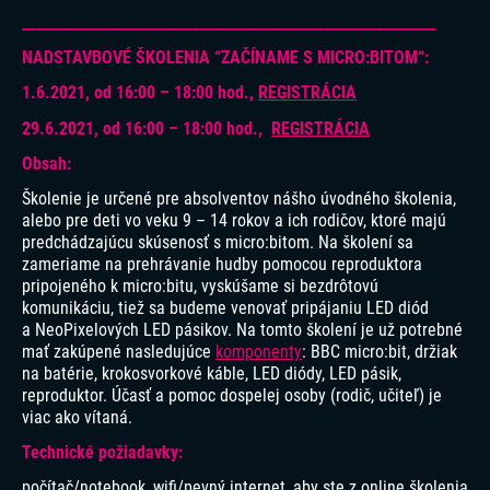
_______________________________________________________________
NADSTAVBOVÉ ŠKOLENIA “ZAČÍNAME S MICRO:BITOM“:
1.6.2021, od 16:00 – 18:00 hod.,
REGISTRÁCIA
29.6.2021, od 16:00 – 18:00 hod.,
REGISTRÁCIA
Obsah:
Školenie je určené pre absolventov nášho úvodného školenia,
alebo pre deti vo veku 9 – 14 rokov a ich rodičov, ktoré majú
predchádzajúcu skúsenosť s micro:bitom. Na školení sa
zameriame na prehrávanie hudby pomocou reproduktora
pripojeného k micro:bitu, vyskúšame si bezdrôtovú
komunikáciu, tiež sa budeme venovať pripájaniu LED diód
a NeoPixelových LED pásikov. Na tomto školení je už potrebné
mať zakúpené nasledujúce
komponenty
: BBC micro:bit, držiak
na batérie, krokosvorkové káble, LED diódy, LED pásik,
reproduktor. Účasť a pomoc dospelej osoby (rodič, učiteľ) je
viac ako vítaná.
Technické požiadavky:
počítač/notebook, wifi/pevný internet, aby ste z online školenia