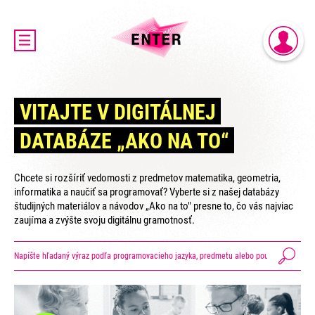
DOMOV
PRIHLÁSENIE
AKTUALITY
REGISTRÁCIA
O PROJEKTE ENTER
VITAJTE V DIGITÁLNEJ
ENTER MICRO:BIT 3D CUP
DATABÁZE „AKO NA TO“
ENTER PROGRAMIÁDA
VIDEOKURZY
Chcete si rozšíriť vedomosti z predmetov matematika, geometria,
VIDEÁ YOUTUBEROV
informatika a naučiť sa programovať? Vyberte si z našej databázy
študijných materiálov a návodov „Ako na to" presne to, čo vás najviac
VAŠE NÁPADY
zaujíma a zvýšte svoju digitálnu gramotnosť.
SVET SENIOROV
KONTAKTY