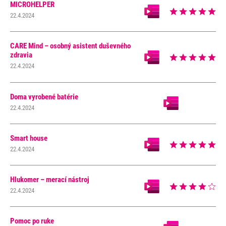
MICROHELPER
22.4.2024
CARE Mind – osobný asistent duševného
zdravia
22.4.2024
Doma vyrobené batérie
22.4.2024
Smart house
22.4.2024
Hlukomer – merací nástroj
22.4.2024
Pomoc po ruke