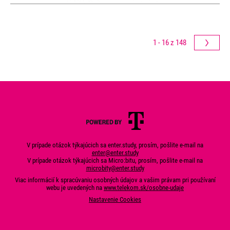
1 - 16 z 148
V prípade otázok týkajúcich sa enter.study, prosím, pošlite e-mail na
enter@enter.study
V prípade otázok týkajúcich sa Micro:bitu, prosím, pošlite e-mail na
microbity@enter.study
Viac informácií k spracúvaniu osobných údajov a vašim právam pri používaní
webu je uvedených na
www.telekom.sk/osobne-udaje
Nastavenie Cookies