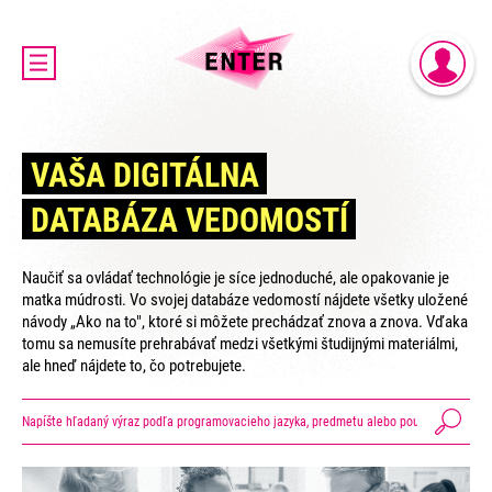
DOMOV
PRIHLÁSENIE
AKTUALITY
REGISTRÁCIA
O PROJEKTE ENTER
VAŠA DIGITÁLNA
ENTER MICRO:BIT 3D CUP
DATABÁZA VEDOMOSTÍ
ENTER PROGRAMIÁDA
VIDEOKURZY
Naučiť sa ovládať technológie je síce jednoduché, ale opakovanie je
VIDEÁ YOUTUBEROV
matka múdrosti. Vo svojej databáze vedomostí nájdete všetky uložené
návody „Ako na to", ktoré si môžete prechádzať znova a znova. Vďaka
VAŠE NÁPADY
tomu sa nemusíte prehrabávať medzi všetkými študijnými materiálmi,
SVET SENIOROV
ale hneď nájdete to, čo potrebujete.
KONTAKTY